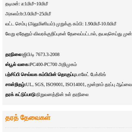
தடிமன்: a:1மிமீ~10மிமீ
அகலம்:b:3.0மிமீ~25மிமீ
வட்ட செம்பு (அலுமினியம்) முறுக்கு கம்பி: 1.90மிமீ-10.0மிமீ
வேறு ஏதேனும் விவரக்குறிப்புகள் தேவைப்பட்டால், தயவுசெய்து முன்
தரநிலை:
ஜிபி/டி 7673.3-2008
ஸ்பூல் வகை:
PC400-PC700 அறிமுகம்
பற்சிப்பி செவ்வக கம்பியின் தொகுப்பு:
பாலேட் பேக்கிங்
சான்றிதழ்:
UL, SGS, ISO9001, ISO14001, மூன்றாம் தரப்பு ஆய்வை
தரக் கட்டுப்பாடு:
நிறுவனத்தின் உள் தரநிலை
தரத் தேவைகள்