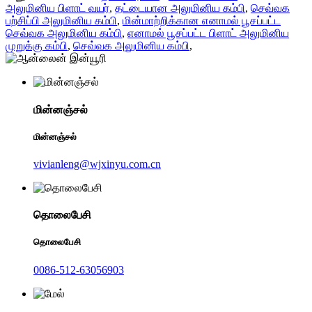
அலுமினிய பிளாட் வயர்
,
தட்டையான அலுமினிய கம்பி
,
செவ்வக
பற்சிப்பி அலுமினிய கம்பி
,
மின்மாற்றிக்கான எனாமல் பூசப்பட்ட
செவ்வக அலுமினிய கம்பி
,
எனாமல் பூசப்பட்ட பிளாட் அலுமினிய
முறுக்கு கம்பி
,
செவ்வக அலுமினிய கம்பி
,
மின்னஞ்சல்
மின்னஞ்சல்
vivianleng@wjxinyu.com.cn
தொலைபேசி
தொலைபேசி
0086-512-63056903