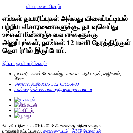
விசாரணை
விவரம்
எங்கள் தயாரிப்புகள் அல்லது விலைப்பட்டியல்
பற்றிய விசாரணைகளுக்கு, தயவுசெய்து
உங்கள் மின்னஞ்சலை எங்களுக்கு
அனுப்புங்கள், நாங்கள் 12 மணி நேரத்திற்குள்
தொடர்பில் இருப்போம்.
இப்போது விசாரிக்கவும்
முகவரி::
எண்.88 சுவாங்ஜு சாலை, கிடு டவுன், வுஜியாங்,
சீனா.
தொலைபேசி:
0086-512-63056903
மின்னஞ்சல்:
vivianleng@wjxinyu.com.cn
© பதிப்புரிமை - 2010-2023: அனைத்து உரிமைகளும்
பாதுகாக்கப்பட்டவை.
தளவரைபடம்
-
AMP மொபைல்