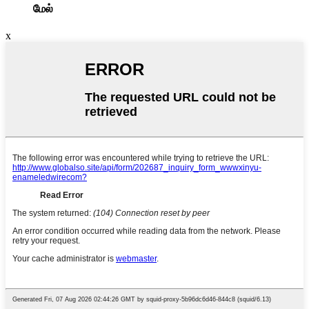
மேல்
x