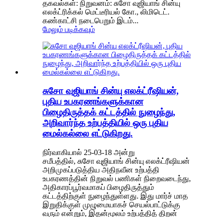
தகவல்கள்: நிறுவனம்: சுசோ வுஜியாங் சின்யு
எலக்ட்ரிக்கல் மெட்டீரியல் கோ., லிமிடெட்.
கண்காட்சி நடைபெறும் இடம்...
மேலும் படிக்கவும்
சுசோ வுஜியாங் சின்யு எலக்ட்ரீஷியன்,
புதிய உபகரணங்களுக்கான
பிழைதிருத்தக் கட்டத்தில் நுழைந்து,
அறிவார்ந்த உற்பத்தியில் ஒரு புதிய
மைல்கல்லை எட்டுகிறது.
நிர்வாகியால் 25-03-18 அன்று
சமீபத்தில், சுசோ வுஜியாங் சின்யு எலக்ட்ரீஷியன்
அறிமுகப்படுத்திய அதிநவீன உற்பத்தி
உபகரணத்தின் நிறுவல் பணிகள் நிறைவடைந்து,
அதிகாரப்பூர்வமாகப் பிழைதிருத்தும்
கட்டத்திற்குள் நுழைந்துள்ளது. இது மார்ச் மாத
இறுதிக்குள் முழுமையாகச் செயல்பாட்டுக்கு
வரும் என்றும், இதன்மூலம் உற்பத்தித் திறன்