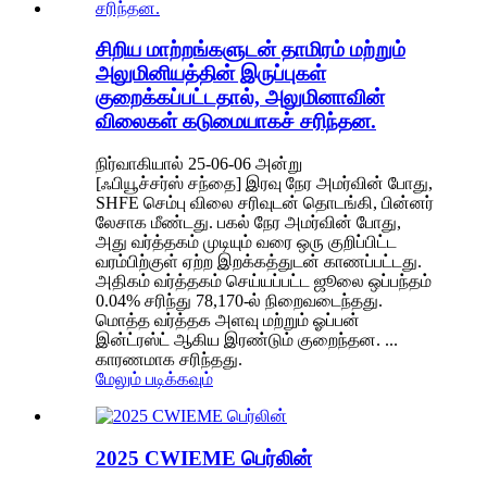
சிறிய மாற்றங்களுடன் தாமிரம் மற்றும்
அலுமினியத்தின் இருப்புகள்
குறைக்கப்பட்டதால், அலுமினாவின்
விலைகள் கடுமையாகச் சரிந்தன.
நிர்வாகியால் 25-06-06 அன்று
[ஃபியூச்சர்ஸ் சந்தை] இரவு நேர அமர்வின் போது,
​​SHFE செம்பு விலை சரிவுடன் தொடங்கி, பின்னர்
லேசாக மீண்டது. பகல் நேர அமர்வின் போது, ​​
அது வர்த்தகம் முடியும் வரை ஒரு குறிப்பிட்ட
வரம்பிற்குள் ஏற்ற இறக்கத்துடன் காணப்பட்டது.
அதிகம் வர்த்தகம் செய்யப்பட்ட ஜூலை ஒப்பந்தம்
0.04% சரிந்து 78,170-ல் நிறைவடைந்தது.
மொத்த வர்த்தக அளவு மற்றும் ஓப்பன்
இன்ட்ரஸ்ட் ஆகிய இரண்டும் குறைந்தன. ...
காரணமாக சரிந்தது.
மேலும் படிக்கவும்
2025 CWIEME பெர்லின்