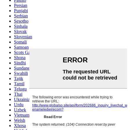
Pashto
Persian
Punjabi
Serbian
Sesotho
Sinhala
Slovak
Slovenian
Somali
Samoan
Scots Gaelic
Shona
Sindhi
Sundanese
Swahili
Tajik
Tamil
Telugu
Thai
Ukrainian
Urdu
Uzbek
Vietnamese
Welsh
Xhosa