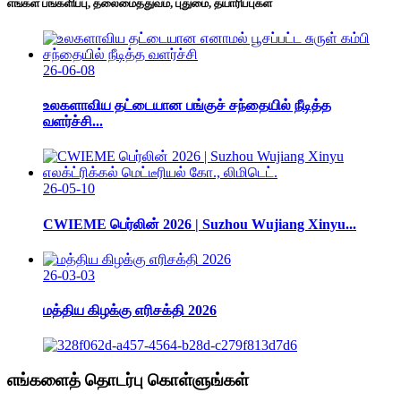
எங்கள் பங்களிப்பு, தலைமைத்துவம், புதுமை, தயாரிப்புகள்
26-06-08
உலகளாவிய தட்டையான பங்குச் சந்தையில் நீடித்த
வளர்ச்சி...
26-05-10
CWIEME பெர்லின் 2026 | Suzhou Wujiang Xinyu...
26-03-03
மத்திய கிழக்கு எரிசக்தி 2026
எங்களைத் தொடர்பு கொள்ளுங்கள்