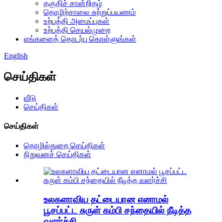
தகுதிச் சான்றிதழ்
தொழிற்சாலை சுற்றுப்பயணம்
உற்பத்தி அமைப்புகள்
உற்பத்தி செயல்முறை
எங்களைத் தொடர்பு கொள்ளுங்கள்
English
செய்திகள்
வீடு
செய்திகள்
செய்திகள்
தொழில்துறை செய்திகள்
நிறுவனச் செய்திகள்
உலகளாவிய தட்டையான எனாமல்
பூசப்பட்ட சுருள் கம்பி சந்தையில் நீடித்த
வளர்ச்சி