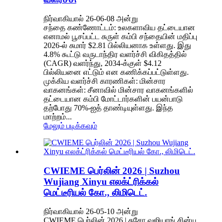
நிர்வாகியால் 26-06-08 அன்று
சந்தை கண்ணோட்டம்: உலகளாவிய தட்டையான
எனாமல் பூசப்பட்ட சுருள் கம்பி சந்தையின் மதிப்பு
2026-ல் சுமார் $2.81 பில்லியனாக உள்ளது. இது
4.8% கூட்டு வருடாந்திர வளர்ச்சி விகிதத்தில்
(CAGR) வளர்ந்து, 2034-க்குள் $4.12
பில்லியனை எட்டும் என கணிக்கப்பட்டுள்ளது.
முக்கிய வளர்ச்சி காரணிகள்: மின்சார
வாகனங்கள்: சீனாவில் மின்சார வாகனங்களில்
தட்டையான கம்பி மோட்டார்களின் பயன்பாடு
தற்போது 70%-ஐத் தாண்டியுள்ளது. இந்த
மாற்றம்...
மேலும் படிக்கவும்
CWIEME பெர்லின் 2026 | Suzhou
Wujiang Xinyu எலக்ட்ரிக்கல்
மெட்டீரியல் கோ., லிமிடெட்.
நிர்வாகியால் 26-05-10 அன்று
CWIEME பெர்லின் 2026 | சுசோ வுஜியாங் சின்யு