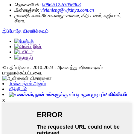
தொலைபேசி:
0086-512-63056903
மின்னஞ்சல்:
vivianleng@wjxinyu.com.cn
முகவரி:
எண்.88 சுவாங்ஜு சாலை, கிடு டவுன், வுஜியாங்,
சீனா.
இப்போதே விசாரிக்கவும்
© பதிப்புரிமை - 2010-2023 : அனைத்து உரிமைகளும்
பாதுகாக்கப்பட்டவை.
மின்னஞ்சல் அனுப்பு
வில்லியம்
வில்லியம்
x