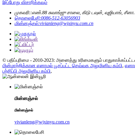
இப்போது விசாரிக்கவும்
முகவரி::
எண்.88 சுவாங்ஜு சாலை, கிடு டவுன், வுஜியாங், சீனா.
தொலைபேசி:
0086-512-63056903
மின்னஞ்சல்:
vivianleng@wjxinyu.com.cn
© பதிப்புரிமை - 2010-2023: அனைத்து உரிமைகளும் பாதுகாக்கப்பட்
மின்மாற்றிக்கான எனாமல் பூசப்பட்ட செவ்வக அலுமினிய கம்பி
,
எனாம
பற்சிப்பி அலுமினிய கம்பி
,
மின்னஞ்சல்
மின்னஞ்சல்
vivianleng@wjxinyu.com.cn