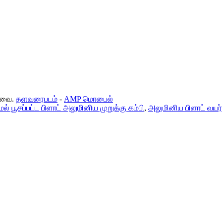
டவை.
தளவரைபடம்
-
AMP மொபைல்
ல் பூசப்பட்ட பிளாட் அலுமினிய முறுக்கு கம்பி
,
அலுமினிய பிளாட் வயர்